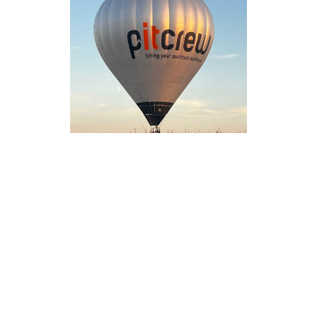
PH-PIT BB40Z
PitCrew